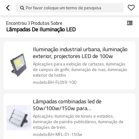
Por favor coloque um termo de pesquisa
Encontrou
3
Produtos Sobre
Lâmpadas De Iluminação LED
Iluminação industrial urbana, iluminação
exterior, projectores LED de 100w
Aplicações para a exibição de cartazes, iluminação
de campos de golfe, iluminação de ruas, iluminação
exterior de hotéis
modelo:BH-FL059-100
Lâmpadas combinadas led de
50w/100w/150w para
túneis/projectores de iluminação
Aplicações: iluminação de túneis e estádios,
industrial
iluminação de painéis publicitários, iluminação de
estações de trem.
modelo:BH-MFL-01-150w