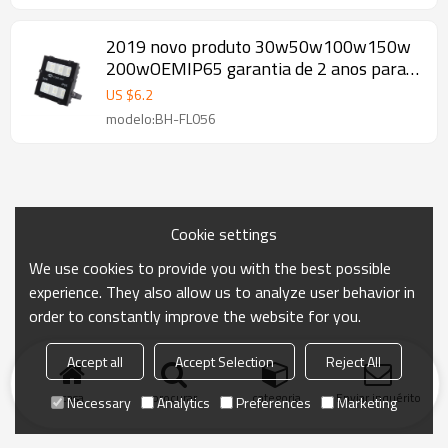
2019 novo produto 30w50w100w150w
200wOEMIP65 garantia de 2 anos para
lâmpadas de iluminação led
US $
6.2
modelo:BH-FL056
Cookie settings
We use cookies to provide you with the best possible
experience. They also allow us to analyze user behavior in
order to constantly improve the website for you.
Accept all
Accept Selection
Reject All
casa
procurar
categoria
Enviar inquérito
Necessary
Analytics
Preferences
Marketing