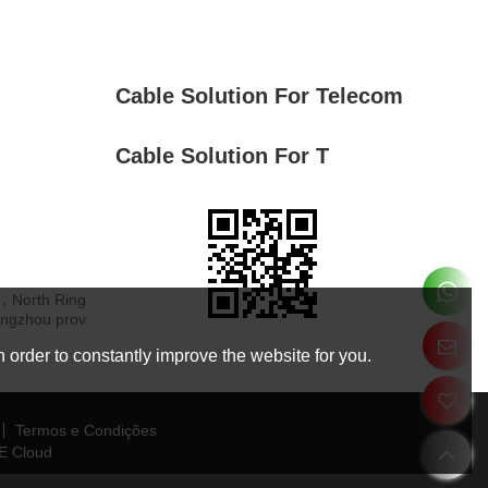
Cable Solution For Telecom
Cable Solution For T
 ，North Ring
angzhou prov.
 order to constantly improve the website for you.
Termos e Condições
E Cloud