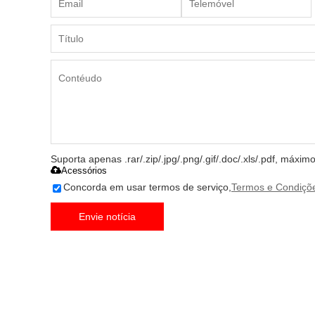
Suporta apenas .rar/.zip/.jpg/.png/.gif/.doc/.xls/.pdf, máxi
Acessórios
Concorda em usar termos de serviço,
Termos e Condiçõ
Envie notícia