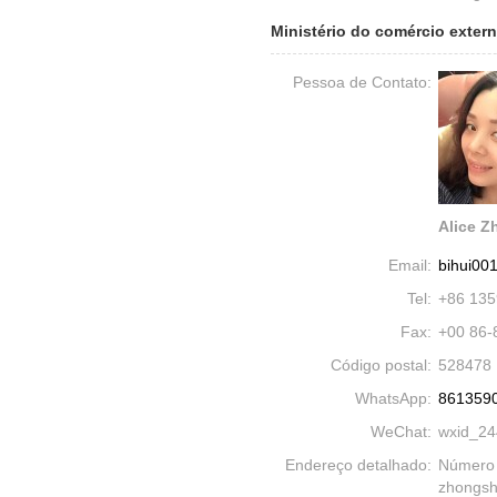
Ministério do comércio exter
Pessoa de Contato:
Alice Z
Email:
bihui00
Tel:
+86 13
Fax:
+00 86-
Código postal:
528478
WhatsApp:
861359
WeChat:
wxid_2
Endereço detalhado:
Número 2
zhongsh