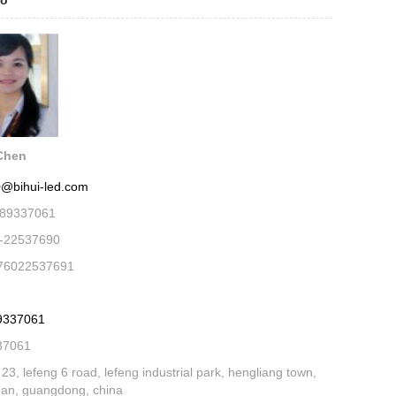
no
Chen
0@bihui-led.com
689337061
-22537690
-76022537691
9337061
37061
3, lefeng 6 road, lefeng industrial park, hengliang town,
an, guangdong, china