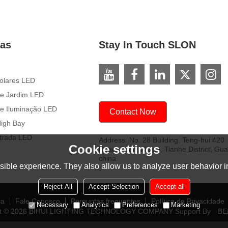
ias
Stay In Touch SLON
olares LED
e Jardim LED
e Iluminação LED
Contact Now
igh Bay
trada LED
Address: No. 28 Building, Teng-hui 420
Cookie settings
Road, Pearl Village, Tianhe District, Gu
china
ible experience. They also allow us to analyze user behavior in
Reject All
Accept Selection
Accept all
ia
Fale Conosco
Perguntas frequentes
Política de Privacidade
Necessary
Analytics
Preferences
Marketing
t © 2026
BIHUI LIGHTING TECHNOLOGY COMPANY
Support By
BE