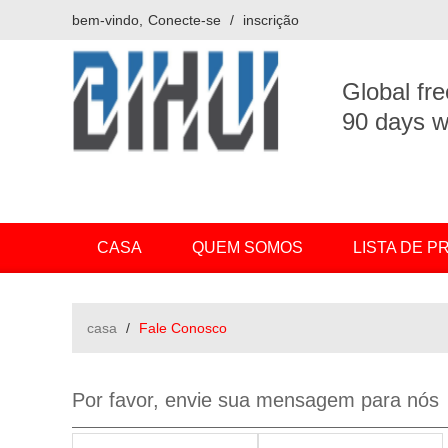
bem-vindo,
Conecte-se
/
inscrição
Global fre
90 days w
CASA
QUEM SOMOS
LISTA DE 
casa
/
Fale Conosco
Por favor, envie sua mensagem para nós