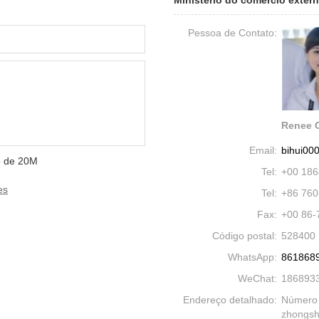
Ministério do comércio exter
Pessoa de Contato:
Renee 
Email:
bihui00
mo de 20M
Tel:
+00 18
es
Tel:
+86 760
Fax:
+00 86
Código postal:
528400
WhatsApp:
861868
WeChat:
186893
Endereço detalhado:
Número 2
zhongsh