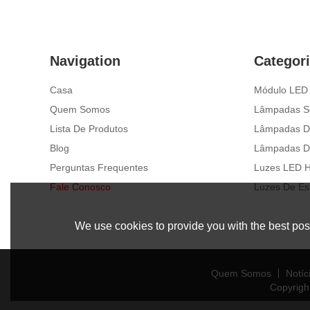
Navigation
Categor
Casa
Módulo LED
Quem Somos
Lâmpadas S
Lista De Produtos
Lâmpadas D
Blog
Lâmpadas D
Perguntas Frequentes
Luzes LED H
Fale Conosco
Luzes De Es
We use cookies to provide you with the best poss
Quem Somos
Notíc
Copyrigh