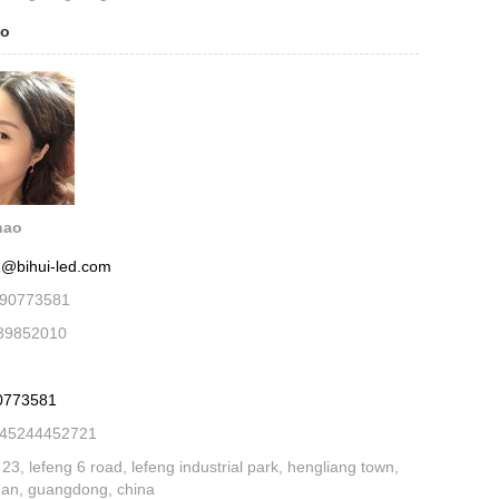
no
hao
1@bihui-led.com
590773581
89852010
0773581
445244452721
3, lefeng 6 road, lefeng industrial park, hengliang town,
an, guangdong, china