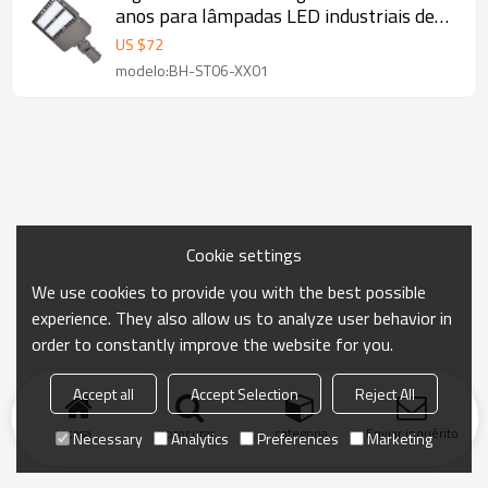
anos para lâmpadas LED industriais de
100w
US $
72
modelo:BH-ST06-XX01
Cookie settings
We use cookies to provide you with the best possible
experience. They also allow us to analyze user behavior in
order to constantly improve the website for you.
Accept all
Accept Selection
Reject All
casa
procurar
categoria
Enviar inquérito
Necessary
Analytics
Preferences
Marketing