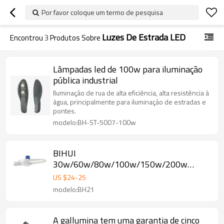
Por favor coloque um termo de pesquisa
Luzes De Estrada LED
Encontrou
3
Produtos Sobre
Lâmpadas led de 100w para iluminação
pública industrial
Iluminação de rua de alta eficiência, alta resistência à
água, principalmente para iluminação de estradas e
pontes.
modelo:BH-ST-5007-100w
BIHUI
30w/60w/80w/100w/150w/200w
orçamento controlo inteligente luzes led
US $
24
-
25
modelo:BH21
A gallumina tem uma garantia de cinco