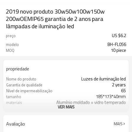
2019 novo produto 30w50w100w150w
200wOEMIP65 garantia de 2 anos para
lâmpadas de iluminação led
US $
6.2
preço
BH-FL056
modelo
10 piece
MOQ
propriedade
Luzes de iluminação led
Nome do produto
2 years
Garantia de qualidade
65
Nível de impermeabilização
185*173*40mm
tamanho
Alumínio moldado + vidro temperado
materiais
VER MAIS
0.79kg
O peso
2700-6500k Optional
Temperatura de cor
<20%
THD
Avaliação
MAIS
48pcs
Luzes joo
120°