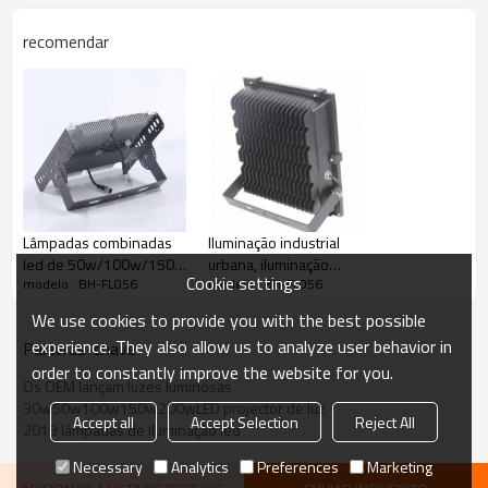
recomendar
Lâmpadas combinadas
Iluminação industrial
led de 50w/100w/150w
urbana, iluminação
Cookie settings
modelo : BH-FL056
modelo : BH-FL056
para túneis/projectores
exterior, projectores LED
de iluminação industrial
de 100w
We use cookies to provide you with the best possible
experience. They also allow us to analyze user behavior in
Palavras-chave
order to constantly improve the website for you.
Os OEM lançam luzes luminosas
30w50w100w150w200wLED projector de luz
Accept all
Accept Selection
Reject All
2019 lâmpadas de iluminação led
Necessary
Analytics
Preferences
Marketing