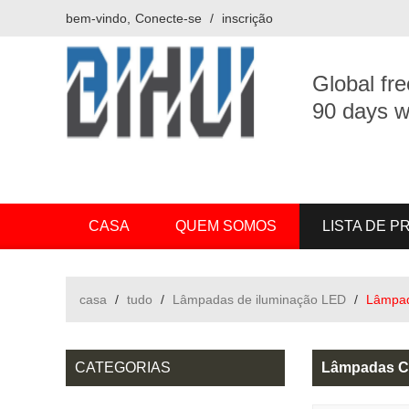
bem-vindo,
Conecte-se
/
inscrição
Global fre
90 days w
CASA
QUEM SOMOS
LISTA DE 
casa
/
tudo
/
Lâmpadas de iluminação LED
/
Lâmpad
CATEGORIAS
Lâmpadas Co