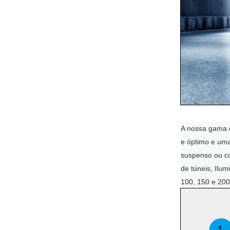
A nossa gama 
e óptimo e um
suspenso ou co
de túneis, Ilum
100, 150 e 200