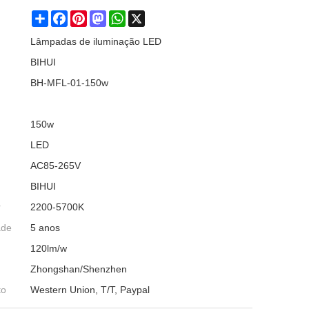
Share
Facebook
Pinterest
Mastodon
WhatsApp
X
Lâmpadas de iluminação LED
BIHUI
BH-MFL-01-150w
150w
LED
AC85-265V
BIHUI
r
2200-5700K
ade
5 anos
120lm/w
Zhongshan/Shenzhen
to
Western Union, T/T, Paypal