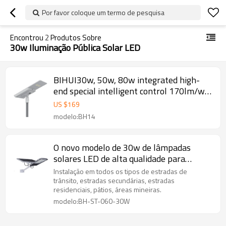
Por favor coloque um termo de pesquisa
Encontrou
2
Produtos Sobre
30w Iluminação Pública Solar LED
BIHUI30w, 50w, 80w integrated high-
end special intelligent control 170lm/w
led street lamps
US $
169
modelo:BH14
O novo modelo de 30w de lâmpadas
solares LED de alta qualidade para
iluminação exterior
Instalação em todos os tipos de estradas de
trânsito, estradas secundárias, estradas
residenciais, pátios, áreas mineiras.
modelo:BH-ST-060-30W