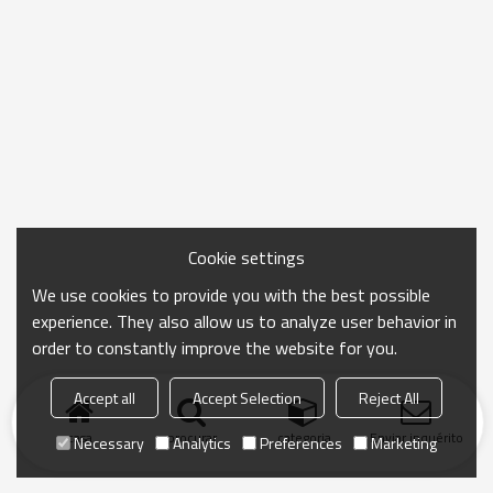
Cookie settings
We use cookies to provide you with the best possible
experience. They also allow us to analyze user behavior in
order to constantly improve the website for you.
Accept all
Accept Selection
Reject All
casa
procurar
categoria
Enviar inquérito
Necessary
Analytics
Preferences
Marketing