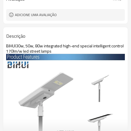
ADICIONE UMA AVALIAÇÃO
Descrição
BIHUI30w, 50w, 80w integrated high-end special intelligent control
170lm/w led street lamps