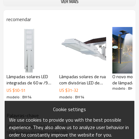
VER MAIS
recomendar
Lâmpadas solares LED
Lâmpadas solares de rua
O novo model
integradas de 60 w /90
com divisórias LED de
de lâmpadas s
modelo : BH14
w /120 w são um
20w/30w/50w, de alta
de alta qualid
US $
50
-
51
US $
31
-
32
sucesso em 2019
luminosidade IP65 à
iluminação ext
modelo : BH14
modelo : BH14
prova de água
Cookie settings
Palavras-chave
We use cookies to provide you with the best possible
30w Iluminação pública solar LED
experience. They also allow us to analyze user behavior in
50w Iluminação pública solar LED
order to constantly improve the website for you.
80w Iluminação pública solar LED