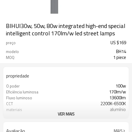
BIHUI30w, 50w, 80w integrated high-end special
intelligent control 170lm/w led street lamps
US $
169
preço
BH14
modelo
1 piece
MOQ
propriedade
100w
O poder
170lm/w
Eficiência luminosa
13600lm
Fluxo luminoso
2200K-6500K
CCT
alumínio
materiais
VER MAIS
18v 100w
Painéis solares
5 anos
Garantia de qualidade
Avaliação
MAIS