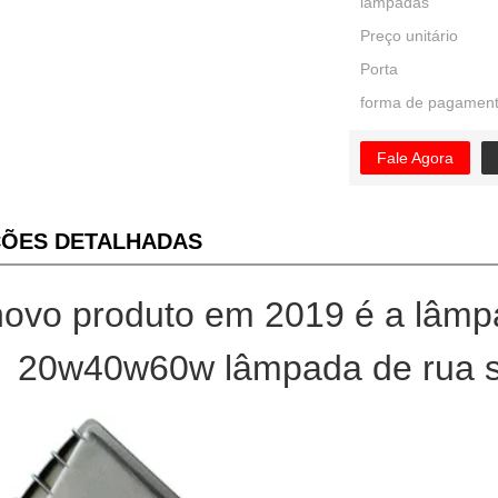
lâmpadas
Preço unitário
Porta
forma de pagamen
Fale Agora
ÕES DETALHADAS
ovo produto em 2019 é a lâmpa
20w40w60w lâmpada de rua so