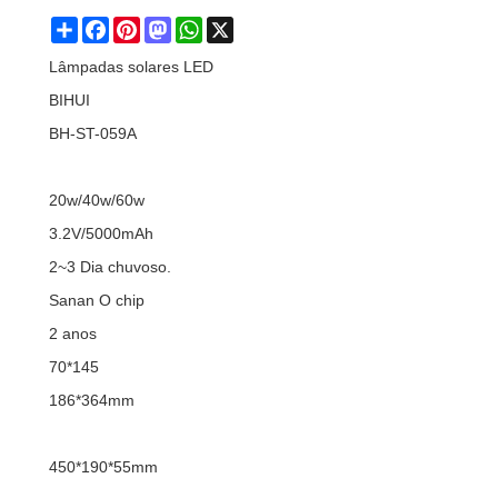
Share
Facebook
Pinterest
Mastodon
WhatsApp
X
Lâmpadas solares LED
BIHUI
BH-ST-059A
20w/40w/60w
3.2V/5000mAh
2~3 Dia chuvoso.
Sanan O chip
2 anos
70*145
186*364mm
450*190*55mm