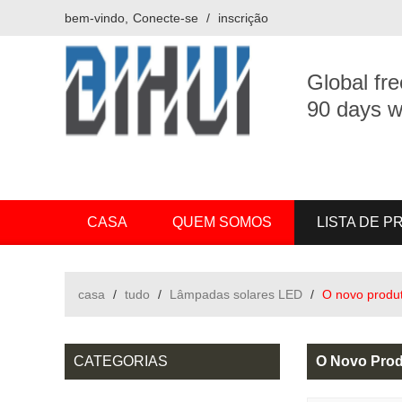
bem-vindo,
Conecte-se
/
inscrição
Global fre
90 days w
CASA
QUEM SOMOS
LISTA DE 
casa
/
tudo
/
Lâmpadas solares LED
/
O novo produt
CATEGORIAS
O Novo Prod