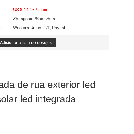
US $ 14-16
/
piece
Zhongshan/Shenzhen
to
Western Union, T/T, Paypal
Adicionar à lista de desejos
da de rua exterior led
lar led integrada