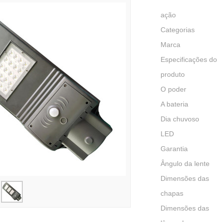
ação
Categorias
Marca
Especificações do
produto
O poder
A bateria
Dia chuvoso
LED
Garantia
Ângulo da lente
Dimensões das
chapas
Dimensões das