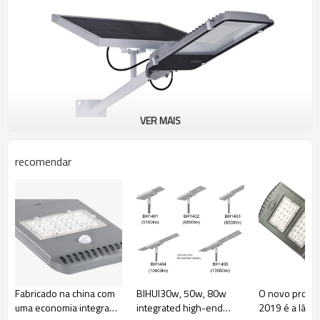
VER MAIS
recomendar
Fabricado na china com
BIHUI30w, 50w, 80w
O novo produ
uma economia integrada,
integrated high-end
2019 é a lâmp