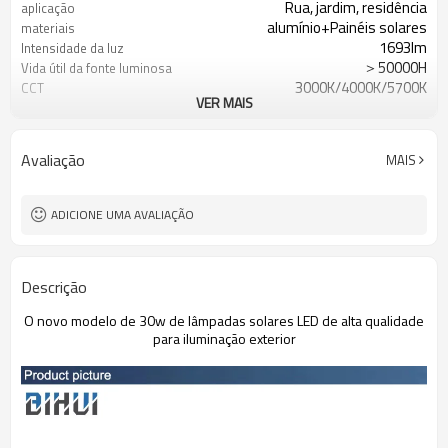
Rua, jardim, residência
aplicação
alumínio+Painéis solares
materiais
1693lm
Intensidade da luz
＞50000H
Vida útil da fonte luminosa
3000K/4000K/5700K
CCT
VER MAIS
18.2Ah,3.7V Baterias de lítio
A bateria
Avaliação
MAIS
ADICIONE UMA AVALIAÇÃO
Descrição
O novo modelo de 30w de lâmpadas solares LED de alta qualidade
para iluminação exterior