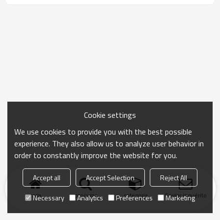
Cookie settings
We use cookies to provide you with the best possible
experience. They also allow us to analyze user behavior in
order to constantly improve the website for you.
Accept all
Accept Selection
Reject All
casa
procurar
categoria
Enviar inquérito
Necessary
Analytics
Preferences
Marketing