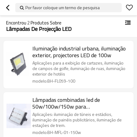
Por favor coloque um termo de pesquisa
Encontrou
2
Produtos Sobre
Lâmpadas De Projecção LED
Iluminação industrial urbana, iluminação
exterior, projectores LED de 100w
Aplicações para a exibição de cartazes, iluminação
de campos de golfe, iluminação de ruas, iluminação
exterior de hotéis
modelo:BH-FL059-100
Lâmpadas combinadas led de
50w/100w/150w para
túneis/projectores de iluminação
Aplicações: iluminação de túneis e estádios,
industrial
iluminação de painéis publicitários, iluminação de
estações de trem.
modelo:BH-MFL-01-150w