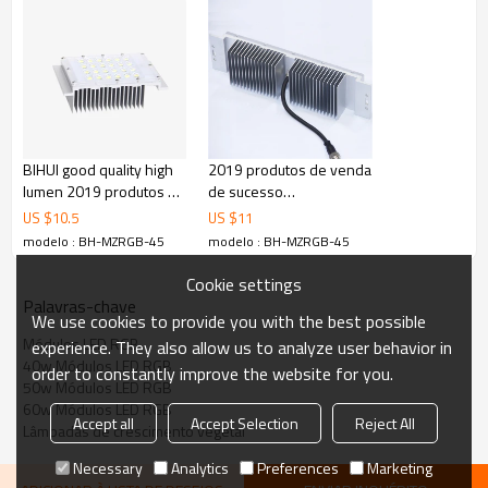
BIHUI good quality high
2019 produtos de venda
lumen 2019 produtos de
de sucesso
venda de alta qualidade
40w50w60w módulos
US $
10.5
US $
11
modelo LED quadrado
LED de engenharia ao ar
modelo : BH-MZRGB-45
modelo : BH-MZRGB-45
de 50w
livre
Cookie settings
Palavras-chave
We use cookies to provide you with the best possible
Módulos LED RGB
experience. They also allow us to analyze user behavior in
40w Módulos LED RGB
order to constantly improve the website for you.
50w Módulos LED RGB
60w Módulos LED RGB
Accept all
Accept Selection
Reject All
Lâmpadas de crescimento vegetal
Necessary
Analytics
Preferences
Marketing