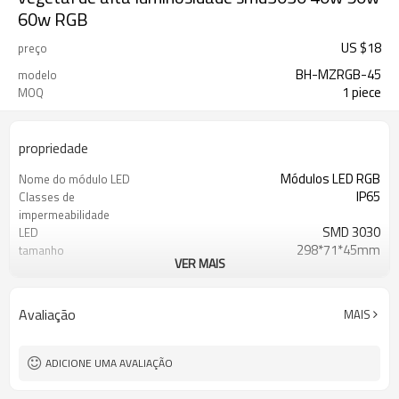
60w RGB
US $
18
preço
BH-MZRGB-45
modelo
1 piece
MOQ
propriedade
Módulos LED RGB
Nome do módulo LED
IP65
Classes de
impermeabilidade
SMD 3030
LED
298*71*45mm
tamanho
VER MAIS
84
Número de esferas da
lâmpada
4000K/4500K/5500K
CCT
Avaliação
MAIS
ADICIONE UMA AVALIAÇÃO